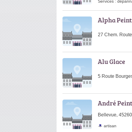
Services :
dépanna
Alpha Pein
27 Chem. Route
Alu Glace
5 Route Bourges
André Pein
Bellevue, 45260
artisan