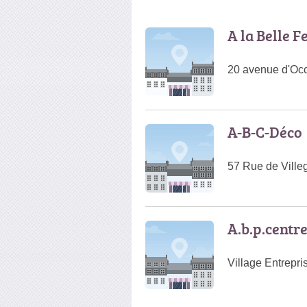
A la Belle F
20 avenue d'Occ
A-B-C-Déco
57 Rue de Ville
A.b.p.centr
Village Entrepr