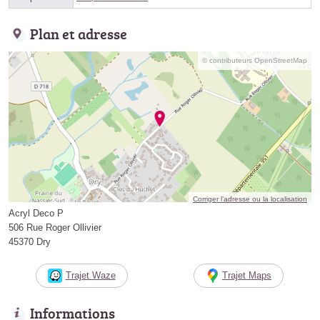
Plan et adresse
© contributeurs OpenStreetMap
Corriger l’adresse ou la localisation
Acryl Deco P
506 Rue Roger Ollivier
45370 Dry
Trajet Waze
Trajet Maps
Informations