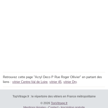
Retrouvez cette page "Acryl Deco P Rue Roger Ollivier" en partant des
liens :
vitrier Centre-Val de Loire
,
vitrier 45
,
vitrier Dry
.
TopVitrage.fr : le répertoire des vitriers en France métropolitaine
© 2026
TopVitrage.fr
Mentions légales
-
Contact
-
Inscription gratuite