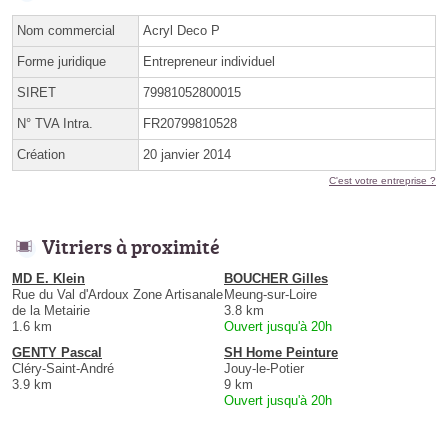
Nom commercial
Acryl Deco P
Forme juridique
Entrepreneur individuel
SIRET
79981052800015
N° TVA Intra.
FR20799810528
Création
20 janvier 2014
C'est votre entreprise ?
Vitriers à proximité
MD E. Klein
BOUCHER Gilles
Rue du Val d'Ardoux Zone Artisanale
Meung-sur-Loire
de la Metairie
3.8 km
1.6 km
Ouvert jusqu'à 20h
GENTY Pascal
SH Home Peinture
Cléry-Saint-André
Jouy-le-Potier
3.9 km
9 km
Ouvert jusqu'à 20h