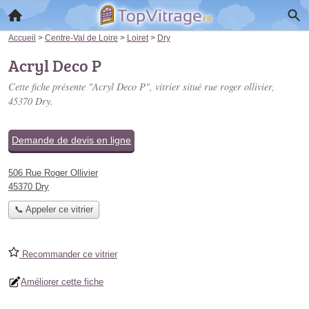
Accueil
>
Centre-Val de Loire
>
Loiret
>
Dry
Acryl Deco P
Cette fiche présente "Acryl Deco P", vitrier situé
rue roger ollivier
,
45370 Dry.
Demande de devis en ligne
506 Rue Roger Ollivier
45370 Dry
📞 Appeler ce vitrier
Recommander ce vitrier
Améliorer cette fiche