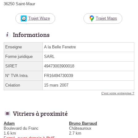
36250 Saint-Maur
Trajet Waze
Trajet Maps
Informations
Enseigne
A la Belle Fenetre
Forme juridique
SARL
SIRET
49473003900018
N° TVA Intra.
FR16494730039
Création
15 mars 2007
C'est votre entreprise ?
Vitriers à proximité
Adam
Bruno Barraud
Boulevard du Franc
Châteauroux
1.6 km
2.7 km