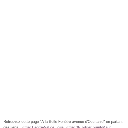
Retrouvez cette page "A la Belle Fenêtre avenue d'Occitanie" en partant
des liens :
vitrier Centre-Val de Loire
,
vitrier 36
,
vitrier Saint-Maur
.