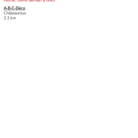
Fermé, ouvre demain à 8h45
A-B-C-Déco
Châteauroux
3.3 km