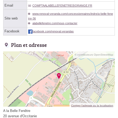
Email
COMPTAALABELLEFENETREⓐORANGE.FR
www.renoval-veranda.com/concessionnaires/indre/a-belle-fene
Site web
tre-36
alabellefenetre.com/nous-contacter
Facebook
facebook.com/renoval.verandas
Plan et adresse
© contributeurs OpenStreetMap
Corriger l’adresse ou la localisation
A la Belle Fenêtre
20 avenue d'Occitanie