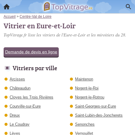
Accueil
>
Centre-Val de Loire
Vitrier en Eure-et-Loir
TopVitrage.fr liste les
vitriers de l'Eure-et-Loir
et les miroitiers du 28.
Demande de devis en ligne
Vitriers par ville
Arcisses
Maintenon
Châteaudun
Nogent-le-Roi
Cloyes les Trois Rivières
Nogent-le-Rotrou
Courville-sur-Eure
Saint-Georges-sur-Eure
Dreux
Saint-Lubin-des-Joncherets
Le Coudray
Senonches
Lèves
Vernouillet