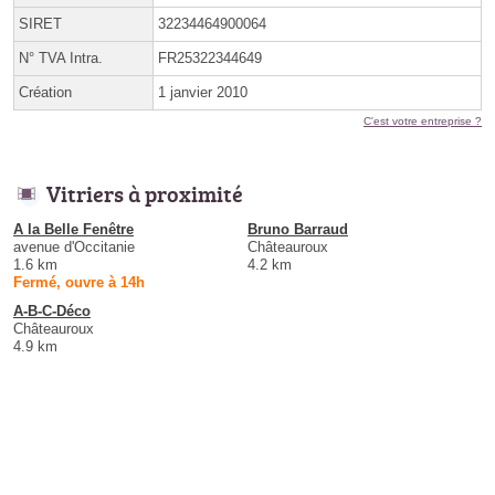
SIRET
32234464900064
N° TVA Intra.
FR25322344649
Création
1 janvier 2010
C'est votre entreprise ?
Vitriers à proximité
A la Belle Fenêtre
Bruno Barraud
avenue d'Occitanie
Châteauroux
1.6 km
4.2 km
Fermé, ouvre à 14h
A-B-C-Déco
Châteauroux
4.9 km