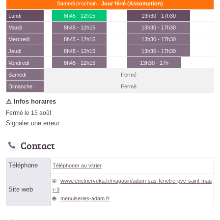
Samedi prochain :
Jour férié (Assomption)
Lundi
8h45 - 12h15
13h30 - 17h30
Mardi
8h45 - 12h15
13h30 - 17h30
Mercredi
8h45 - 12h15
13h30 - 17h30
Jeudi
8h45 - 12h15
13h30 - 17h30
Vendredi
8h45 - 12h15
13h30 - 17h
Samedi
Fermé
(15 août)
Dimanche
Fermé
Fermé le 15 août
Signaler une erreur
Contact
Téléphone
Téléphoner au vitrier
www.fenetrierveka.fr/magasin/adam-sas-fenetre-pvc-saint-mau
Site web
r-3
menuiseries-adam.fr