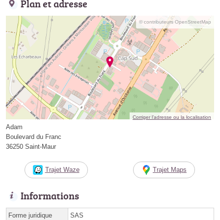
Plan et adresse
© contributeurs OpenStreetMap
Corriger l’adresse ou la localisation
Adam
Boulevard du Franc
36250 Saint-Maur
Trajet Waze
Trajet Maps
Informations
Forme juridique
SAS