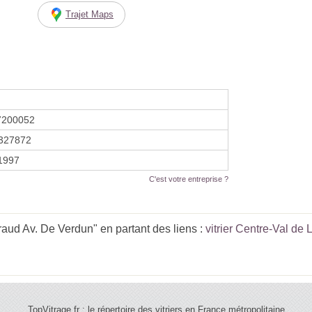
Trajet Maps
7200052
327872
 1997
C'est votre entreprise ?
aud Av. De Verdun" en partant des liens :
vitrier Centre-Val de 
TopVitrage.fr : le répertoire des vitriers en France métropolitaine