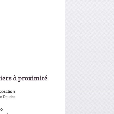
riers à proximité
oration
e Daudet
co