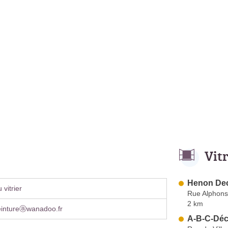
Vit
Henon Dec
vitrier
Rue Alphons
2 km
eintureⓐwanadoo.fr
A-B-C-Dé