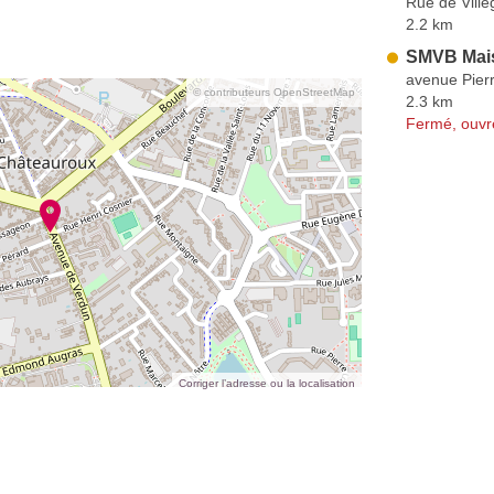
Rue de Ville
2.2 km
SMVB Mai
avenue Pier
© contributeurs OpenStreetMap
2.3 km
Fermé, ouvr
Corriger l’adresse ou la localisation