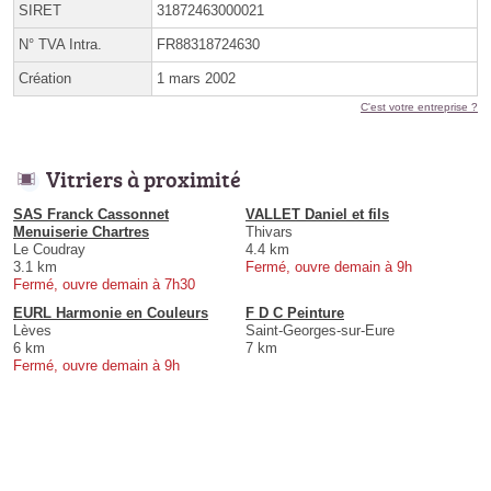
SIRET
31872463000021
N° TVA Intra.
FR88318724630
Création
1 mars 2002
C'est votre entreprise ?
Vitriers à proximité
SAS Franck Cassonnet
VALLET Daniel et fils
Menuiserie Chartres
Thivars
Le Coudray
4.4 km
3.1 km
Fermé, ouvre demain à 9h
Fermé, ouvre demain à 7h30
EURL Harmonie en Couleurs
F D C Peinture
Lèves
Saint-Georges-sur-Eure
6 km
7 km
Fermé, ouvre demain à 9h