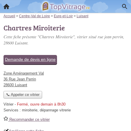
Accueil
>
Centre-Val de Loire
>
Eure-et-Loir
>
Luisant
Chartres Miroiterie
Cette fiche présente "Chartres Miroiterie", vitrier situé
rue jean perrin
,
28600 Luisant.
Demande de devis en ligne
Zone Aménagement Val
36 Rue Jean Perrin
28600 Luisant
📞 Appeler ce vitrier
Vitrier
-
Fermé, ouvre demain à 8h30
Services :
miroiterie
,
dépannage vitrerie
Recommander ce vitrier