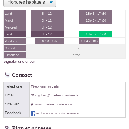
Lundi
8h - 12h
13h45 - 17h30
Mardi
8h - 12h
13h45 - 17h30
Mercredi
8h - 12h
Jeudi
8h - 12h
13h45 - 17h30
Vendredi
8h30 - 12h
13h45 - 16h
Samedi
Fermé
Dimanche
Fermé
Signaler une erreur
Contact
Téléphone
Téléphoner au vitrier
Email
o.gohierⓐchartres-miroiterie.fr
Site web
www.chartresmiroiterie.com
Facebook
facebook.com/chartresmiroiterie
Plan et adresse