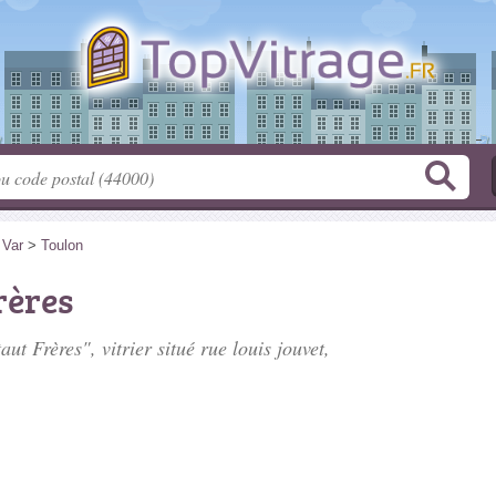
>
Var
>
Toulon
rères
aut Frères", vitrier situé
rue louis jouvet
,