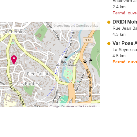
Boulevard J
2.4 km
Fermé, ouvr
DRIDI Moh
© contributeurs OpenStreetMap
Rue Jean Bap
4.3 km
Var Pose 
La Seyne-su
4.5 km
Fermé, ouvr
Corriger l’adresse ou la localisation