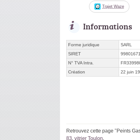
Trajet Waze
Informations
Forme juridique
SARL
SIRET
9980167
N° TVA Intra.
FR33998
Création
22 juin 1
Retrouvez cette page "Peints Gas
83
,
vitrier Toulon
.