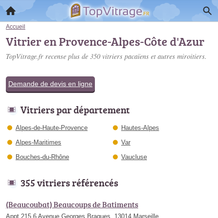
Accueil
Vitrier en Provence-Alpes-Côte d'Azur
TopVitrage.fr recense plus de 350
vitriers pacaïens
et autres miroitiers.
Demande de devis en ligne
Vitriers par département
Alpes-de-Haute-Provence
Hautes-Alpes
Alpes-Maritimes
Var
Bouches-du-Rhône
Vaucluse
355 vitriers référencés
(Beaucoubat) Beaucoups de Batiments
Appt 215 6 Avenue Georges Braques, 13014 Marseille