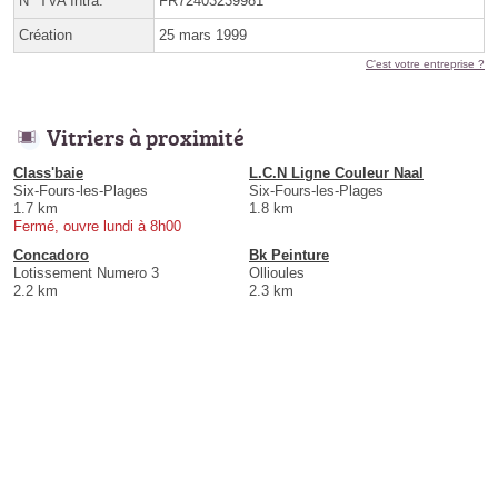
N° TVA Intra.
FR72403239981
Création
25 mars 1999
C'est votre entreprise ?
Vitriers à proximité
Class'baie
L.C.N Ligne Couleur Naal
Six-Fours-les-Plages
Six-Fours-les-Plages
1.7 km
1.8 km
Fermé, ouvre lundi à 8h00
Concadoro
Bk Peinture
Lotissement Numero 3
Ollioules
2.2 km
2.3 km