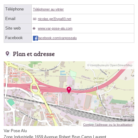
Téléphone
Téléphoner au vitrier
Email
nicolas.geⓐvpa83.net
Site web
www.var-pose-alu.com
Facebook
facebook.com/varposealu
Plan et adresse
© contributeurs OpenStreetMap
Corriger l’adresse ou la localisation
Var Pose Alu
Zone Industrielle 1659 Avenue Robert Brun Camp Laurent