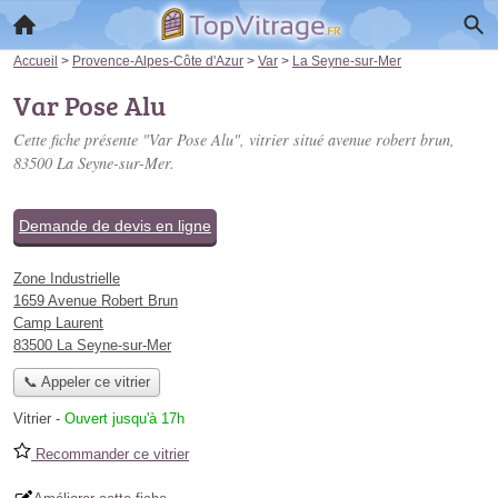
Accueil
>
Provence-Alpes-Côte d'Azur
>
Var
>
La Seyne-sur-Mer
Var Pose Alu
Cette fiche présente "Var Pose Alu", vitrier situé
avenue robert brun
,
83500 La Seyne-sur-Mer.
Demande de devis en ligne
Zone Industrielle
1659 Avenue Robert Brun
Camp Laurent
83500 La Seyne-sur-Mer
📞 Appeler ce vitrier
Vitrier
-
Ouvert jusqu'à 17h
Recommander ce vitrier