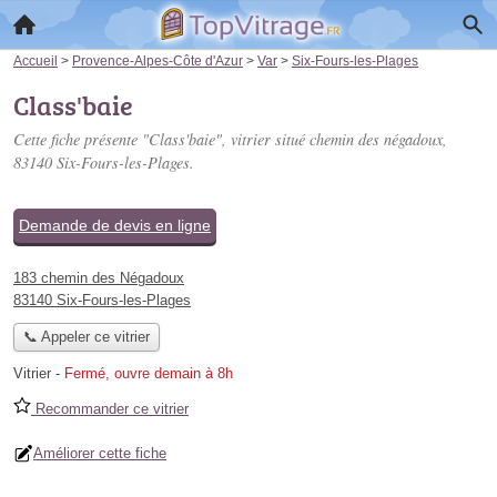
Accueil
>
Provence-Alpes-Côte d'Azur
>
Var
>
Six-Fours-les-Plages
Class'baie
Cette fiche présente "Class'baie", vitrier situé
chemin des négadoux
,
83140 Six-Fours-les-Plages.
Demande de devis en ligne
183 chemin des Négadoux
83140 Six-Fours-les-Plages
📞 Appeler ce vitrier
Vitrier
-
Fermé, ouvre demain à 8h
Recommander ce vitrier
Améliorer cette fiche