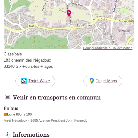
Corriger l’adresse ou la localisation
Class'baie
183 chemin des Négadoux
83140 Six-Fours-les-Plages
Trajet Waze
Trajet Maps
Venir en transports en commun
En bus
Ligne 885, à 190 m
Arrêt Négadoux - 2685 Avenue Président John Kennedy
Informations