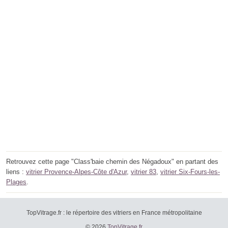
Retrouvez cette page "Class'baie chemin des Négadoux" en partant des
liens :
vitrier Provence-Alpes-Côte d'Azur
,
vitrier 83
,
vitrier Six-Fours-les-
Plages
.
TopVitrage.fr : le répertoire des vitriers en France métropolitaine
© 2026
TopVitrage.fr