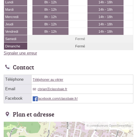
Lundi
8h - 12h
14h - 18h
Mardi
8h - 12h
14h - 18h
Mercredi
8h - 12h
14h - 18h
Jeudi
8h - 12h
14h - 18h
Vendredi
8h - 12h
14h - 18h
Samedi
Fermé
Dimanche
Fermé
Signaler une erreur
Contact
Téléphone
Téléphoner au vitrier
Email
cbrianⓐclassbaie.fr
Facebook
facebook.com/classbaie.fr/
Plan et adresse
© contributeurs OpenStreetMap