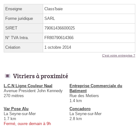
Enseigne
Class'baie
Forme juridique
SARL
SIRET
79061436600025
N° TVA Intra.
FR80790614366
Création
1 octobre 2014
C'est votre entreprise ?
Vitriers à proximité
L.C.N Ligne Couleur Naal
Entreprise Commerciale du
Avenue President John Kennedy
Batiment
270 mètres
Rue des Metiers
1.4 km
Var Pose Alu
Concadoro
La Seyne-sur-Mer
La Seyne-sur-Mer
1.7 km
2.8 km
Fermé, ouvre demain à 9h