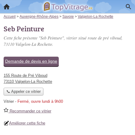
Accueil
>
Auvergne-Rhône-Alpes
>
Savoie
>
Valgelon-La Rochette
Seb Peinture
Cette fiche présente "Seb Peinture", vitrier situé
route de pré viboud
,
73110 Valgelon-La Rochette.
Demande de devis en ligne
155 Route de Pré Viboud
73110 Valgelon-La Rochette
📞 Appeler ce vitrier
Vitrier
-
Fermé, ouvre lundi à 9h00
Recommander ce vitrier
Améliorer cette fiche