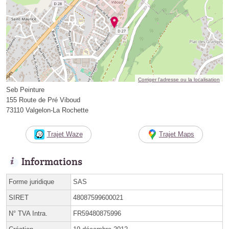
Corriger l’adresse ou la localisation
Seb Peinture
155 Route de Pré Viboud
73110 Valgelon-La Rochette
Trajet Waze
Trajet Maps
Informations
Forme juridique
SAS
SIRET
48087599600021
N° TVA Intra.
FR59480875996