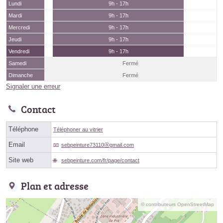
Lundi
9h - 17h
Mardi
9h - 17h
Mercredi
9h - 17h
Jeudi
9h - 17h
Vendredi
9h - 17h
Samedi
Fermé
Dimanche
Fermé
Signaler une erreur
Contact
Téléphone
Téléphoner au vitrier
Email
sebpeinture73110ⓐgmail.com
Site web
sebpeinture.com/fr/page/contact
Plan et adresse
© contributeurs OpenStreetMap