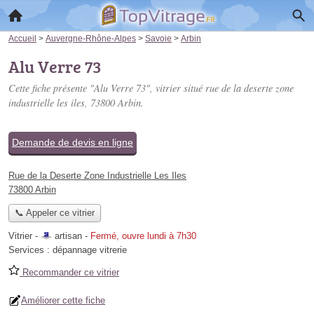
Accueil
>
Auvergne-Rhône-Alpes
>
Savoie
>
Arbin
Alu Verre 73
Cette fiche présente "Alu Verre 73", vitrier situé
rue de la deserte zone
industrielle les iles
, 73800 Arbin.
Demande de devis en ligne
Rue de la Deserte Zone Industrielle Les Iles
73800 Arbin
📞 Appeler ce vitrier
Vitrier -
artisan
-
Fermé, ouvre lundi à 7h30
Services :
dépannage vitrerie
Recommander ce vitrier
Améliorer cette fiche