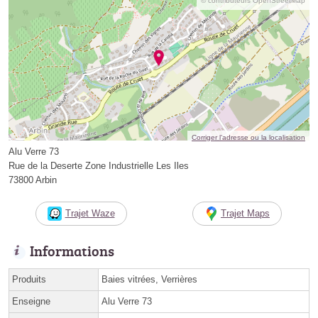
© contributeurs OpenStreetMap
Corriger l’adresse ou la localisation
Alu Verre 73
Rue de la Deserte Zone Industrielle Les Iles
73800 Arbin
Trajet Waze
Trajet Maps
Informations
Produits
Baies vitrées, Verrières
Enseigne
Alu Verre 73