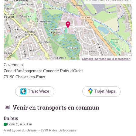
© contributeurs OpenStreetMap
Corriger l’adresse ou la localisation
Covermetal
Zone d'Aménagement Concerté Puits d'Ordet
73190 Challes-les-Eaux
Trajet Waze
Trajet Maps
Venir en transports en commun
En bus
Ligne C, à 501 m
Arrêt Lycée du Granier - 1999 R des Belledonnes