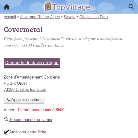
Accueil
>
Auvergne-Rhône-Alpes
>
Savoie
>
Challes-les-Eaux
Covermetal
Cette fiche présente "Covermetal", vitrier situé
zone d'aménagement
concerté
, 73190 Challes-les-Eaux.
Demande de devis en ligne
Zone d'Aménagement Concerté
Puits d'Ordet
73190 Challes-les-Eaux
📞 Appeler ce vitrier
Vitrier
-
Fermé, ouvre lundi à 8h00
Recommander ce vitrier
Améliorer cette fiche