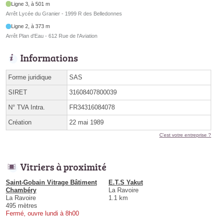
Ligne 3, à 501 m
Arrêt Lycée du Granier - 1999 R des Belledonnes
Ligne 2, à 373 m
Arrêt Plan d'Eau - 612 Rue de l'Aviation
Informations
Forme juridique
SAS
SIRET
31608407800039
N° TVA Intra.
FR34316084078
Création
22 mai 1989
C'est votre entreprise ?
Vitriers à proximité
Saint-Gobain Vitrage Bâtiment
E.T.S Yakut
Chambéry
La Ravoire
La Ravoire
1.1 km
495 mètres
Fermé, ouvre lundi à 8h00