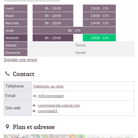
Lundi
8h - 12h30
13h30 - 17h
Mardi
8h - 12h30
13h30 - 17h
Mercredi
8h - 12h30
13h30 - 17h
Jeudi
8h - 17h
Vendredi
8h - 12h30
13h30 - 17h
Samedi
Fermé
Dimanche
Fermé
Signaler une erreur
Contact
Téléphone
Téléphoner au vitrier
Email
rhⓐcovermetal.fr
covermetal.site-solocal.com
Site web
covermetal.fr
Plan et adresse