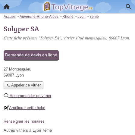
Accueil
>
Auvergne-Rhône-Alpes
>
Rhône
>
Lyon
>
7ème
Solyper SA
Cette fiche présente "Solyper SA", vitrier situé
montesquieu
, 69007 Lyon.
Demande de devis en ligne
27 Montesquieu
69007 Lyon
📞 Appeler ce vitrier
Recommander ce vitrier
Améliorer cette fiche
Renseigner les horaires
Autres vitriers à Lyon 7ème