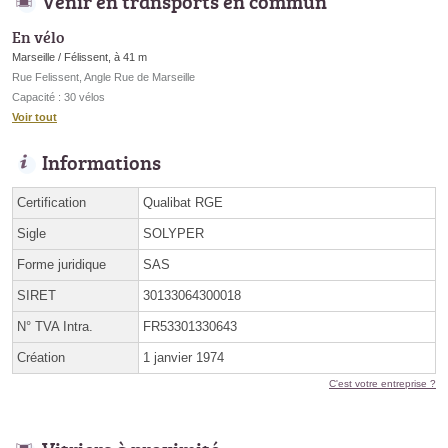
Venir en transports en commun
En vélo
Marseille / Félissent, à 41 m
Rue Felissent, Angle Rue de Marseille
Capacité : 30 vélos
Voir tout
Informations
Certification
Qualibat RGE
Sigle
SOLYPER
Forme juridique
SAS
SIRET
30133064300018
N° TVA Intra.
FR53301330643
Création
1 janvier 1974
C'est votre entreprise ?