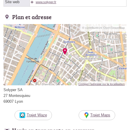
Site web
www.solyper.fr
Plan et adresse
© contributeurs OpenStreetMap
Corriger l’adresse ou la localisation
Solyper SA
27 Montesquieu
69007 Lyon
Trajet Waze
Trajet Maps