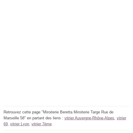
Retrouvez cette page "Miroiterie Beretta Miroiterie Targe Rue de
Marseille 58" en partant des liens :
vitrier Auvergne-Rhône-Alpes
,
vitrier
69
,
vitrier Lyon
,
vitrier 7ème
.