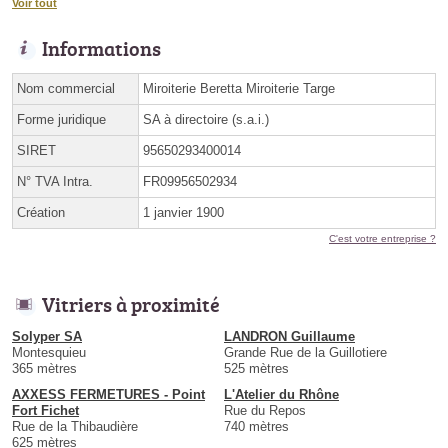
Voir tout
Informations
Nom commercial
Miroiterie Beretta Miroiterie Targe
Forme juridique
SA à directoire (s.a.i.)
SIRET
95650293400014
N° TVA Intra.
FR09956502934
Création
1 janvier 1900
C'est votre entreprise ?
Vitriers à proximité
Solyper SA
LANDRON Guillaume
Montesquieu
Grande Rue de la Guillotiere
365 mètres
525 mètres
AXXESS FERMETURES - Point
L'Atelier du Rhône
Fort Fichet
Rue du Repos
Rue de la Thibaudière
740 mètres
625 mètres