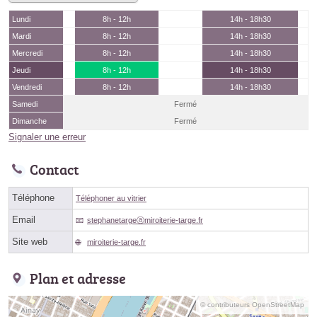
Lundi
8h - 12h
14h - 18h30
Mardi
8h - 12h
14h - 18h30
Mercredi
8h - 12h
14h - 18h30
Jeudi
8h - 12h
14h - 18h30
Vendredi
8h - 12h
14h - 18h30
Samedi
Fermé
Dimanche
Fermé
Signaler une erreur
Contact
Téléphone
Téléphoner au vitrier
Email
stephanetargeⓐmiroiterie-targe.fr
Site web
miroiterie-targe.fr
Plan et adresse
© contributeurs OpenStreetMap