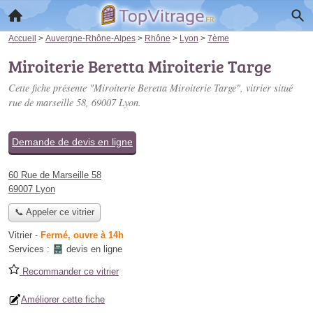
Accueil
>
Auvergne-Rhône-Alpes
>
Rhône
>
Lyon
>
7ème
Miroiterie Beretta Miroiterie Targe
Cette fiche présente "Miroiterie Beretta Miroiterie Targe", vitrier situé
rue de marseille 58
, 69007 Lyon.
Demande de devis en ligne
60 Rue de Marseille 58
69007 Lyon
📞 Appeler ce vitrier
Vitrier
-
Fermé, ouvre à 14h
Services :
devis en ligne
Recommander ce vitrier
Améliorer cette fiche