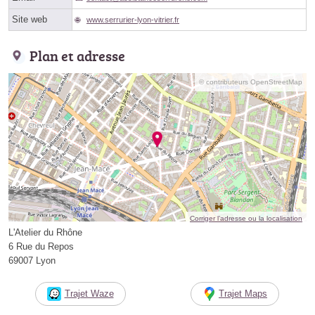
Site web
www.serrurier-lyon-vitrier.fr
Plan et adresse
© contributeurs OpenStreetMap
Corriger l’adresse ou la localisation
L'Atelier du Rhône
6 Rue du Repos
69007 Lyon
Trajet Waze
Trajet Maps