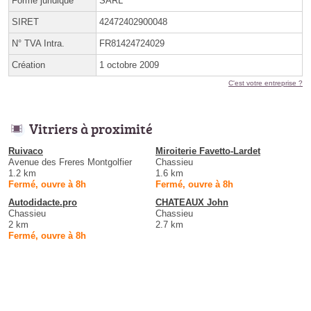
Forme juridique
SARL
SIRET
42472402900048
N° TVA Intra.
FR81424724029
Création
1 octobre 2009
C'est votre entreprise ?
Vitriers à proximité
Ruivaco
Miroiterie Favetto-Lardet
Avenue des Freres Montgolfier
Chassieu
1.2 km
1.6 km
Fermé, ouvre à 8h
Fermé, ouvre à 8h
Autodidacte.pro
CHATEAUX John
Chassieu
Chassieu
2 km
2.7 km
Fermé, ouvre à 8h