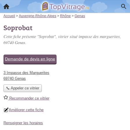
Accueil
>
Auvergne-Rhône-Alpes
>
Rhône
>
Genas
Soprobat
Cette fiche présente "Soprobat", vitrier situé
impasse des marguerites
,
69740 Genas.
Demande de devis en ligne
3 Impasse des Marguerites
69740 Genas
📞 Appeler ce vitrier
Recommander ce vitrier
Améliorer cette fiche
Renseigner les horaires