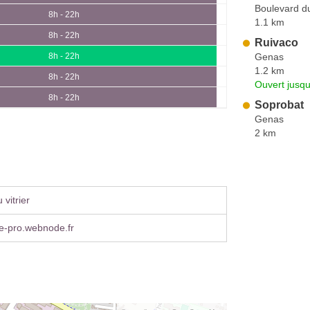
Boulevard d
8h - 22h
1.1 km
8h - 22h
Ruivaco
Genas
8h - 22h
1.2 km
8h - 22h
Ouvert jusq
8h - 22h
Soprobat
Genas
2 km
vitrier
e-pro.webnode.fr