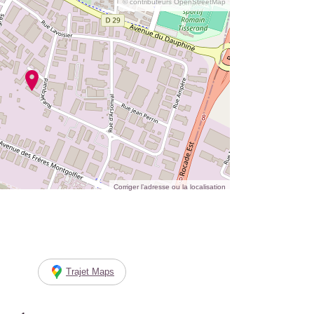
© contributeurs OpenStreetMap
Corriger l’adresse ou la localisation
Trajet Maps