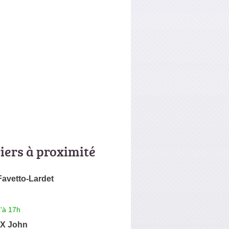
riers à proximité
 Favetto-Lardet
'à 17h
X John