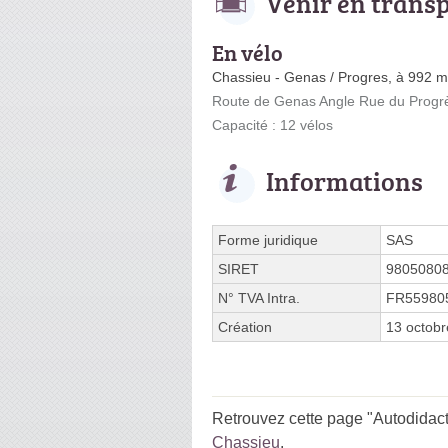
Venir en trans
En vélo
Chassieu - Genas / Progres, à 992 m
Route de Genas Angle Rue du Progr
Capacité : 12 vélos
Informations
Forme juridique
SAS
SIRET
9805080
N° TVA Intra.
FR55980
Création
13 octob
Retrouvez cette page "Autodidact
Chassieu
.