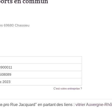
ports en commun
ès 69680 Chassieu
8900011
508089
re 2023
C'est votre entreprise ?
e.pro Rue Jacquard" en partant des liens :
vitrier Auvergne-Rh