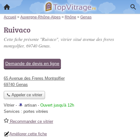
Accueil
>
Auvergne-Rhône-Alpes
>
Rhône
>
Genas
Ruivaco
Cette fiche présente "Ruivaco", vitrier situé
avenue des freres
montgolfier
, 69740 Genas.
Demande de devis en ligne
65 Avenue des Freres Montgolfier
69740 Genas
📞 Appeler ce vitrier
Vitrier -
artisan
-
Ouvert jusqu'à 12h
Services :
portes vitrées
Recommander ce vitrier
Améliorer cette fiche