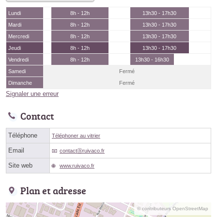
Lundi
8h - 12h
13h30 - 17h30
Mardi
8h - 12h
13h30 - 17h30
Mercredi
8h - 12h
13h30 - 17h30
Jeudi
8h - 12h
13h30 - 17h30
Vendredi
8h - 12h
13h30 - 16h30
Samedi
Fermé
Dimanche
Fermé
Signaler une erreur
Contact
Téléphone
Téléphoner au vitrier
Email
contactⓐruivaco.fr
Site web
www.ruivaco.fr
Plan et adresse
© contributeurs OpenStreetMap