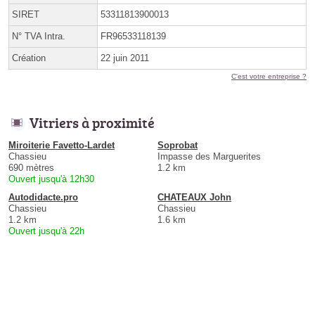
SIRET
53311813900013
N° TVA Intra.
FR96533118139
Création
22 juin 2011
C'est votre entreprise ?
Vitriers à proximité
Miroiterie Favetto-Lardet
Soprobat
Chassieu
Impasse des Marguerites
690 mètres
1.2 km
Ouvert jusqu'à 12h30
Autodidacte.pro
CHATEAUX John
Chassieu
Chassieu
1.2 km
1.6 km
Ouvert jusqu'à 22h