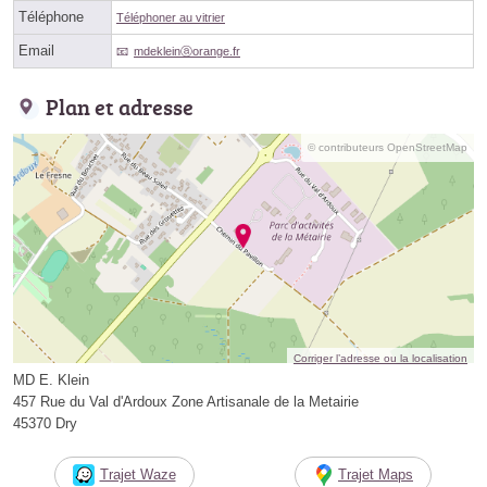
Téléphone
Téléphoner au vitrier
Email
mdekleinⓐorange.fr
Plan et adresse
© contributeurs OpenStreetMap
Corriger l’adresse ou la localisation
MD E. Klein
457 Rue du Val d'Ardoux Zone Artisanale de la Metairie
45370 Dry
Trajet Waze
Trajet Maps