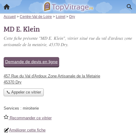
Accueil
>
Centre-Val de Loire
>
Loiret
>
Dry
MD E. Klein
Cette fiche présente "MD E. Klein", vitrier situé
rue du val d'ardoux zone
artisanale de la metairie
, 45370 Dry.
Demande de devis en ligne
457 Rue du Val d'Ardoux Zone Artisanale de la Metairie
45370 Dry
📞 Appeler ce vitrier
Services :
miroiterie
Recommander ce vitrier
Améliorer cette fiche