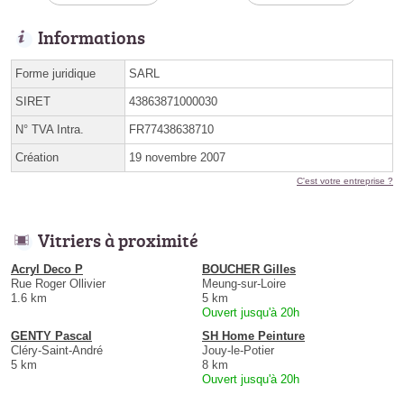
Informations
Forme juridique
SARL
SIRET
43863871000030
N° TVA Intra.
FR77438638710
Création
19 novembre 2007
C'est votre entreprise ?
Vitriers à proximité
Acryl Deco P
BOUCHER Gilles
Rue Roger Ollivier
Meung-sur-Loire
1.6 km
5 km
Ouvert jusqu'à 20h
GENTY Pascal
SH Home Peinture
Cléry-Saint-André
Jouy-le-Potier
5 km
8 km
Ouvert jusqu'à 20h