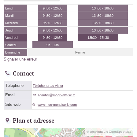
Lundi
9h30 - 12h30
13h30 - 18h30
Mardi
9h30 - 12h30
13h30 - 18h30
Mercredi
9h30 - 12h30
13h30 - 18h30
Jeudi
9h30 - 12h30
13h30 - 18h30
Vendredi
9h30 - 12h30
13h30 - 17h30
Samedi
9h - 13h
Dimanche
Fermé
Signaler une erreur
Contact
Téléphone
Téléphoner au vitrier
Email
sgautierⓐmcorvaltaise.fr
Site web
www.mco-menuiserie.com
Plan et adresse
© contributeurs OpenStreetMap