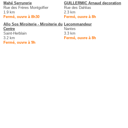
Mahé Serrurerie
GUILLERMIC Arnaud decoration
Rue des Frères Montgolfier
Rue des Dahlias
1.9 km
2.3 km
Fermé, ouvre à 8h30
Fermé, ouvre à 8h
Allo Sos Miroiterie - Miroiterie du
Lecommandeur
Centre
Nantes
Saint-Herblain
3.3 km
3.2 km
Fermé, ouvre à 8h
Fermé, ouvre à 9h