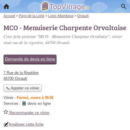
Accueil
>
Pays de la Loire
>
Loire-Atlantique
>
Orvault
MCO - Menuiserie Charpente Orvaltaise
Cette fiche présente "MCO - Menuiserie Charpente Orvaltaise", vitrier
situé
rue de la rigotière
, 44700 Orvault.
Demande de devis en ligne
7 Rue de la Rigotière
44700 Orvault
📞 Appeler ce vitrier
Vitrier
-
Fermé, ouvre à 9h30
Services :
devis en ligne
Recommander ce vitrier
Améliorer cette fiche