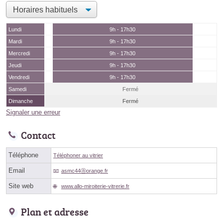
Lundi
9h - 17h30
Mardi
9h - 17h30
Mercredi
9h - 17h30
Jeudi
9h - 17h30
Vendredi
9h - 17h30
Samedi
Fermé
Dimanche
Fermé
Signaler une erreur
Contact
Téléphone
Téléphoner au vitrier
Email
asmc44ⓐorange.fr
Site web
www.allo-miroiterie-vitrerie.fr
Plan et adresse