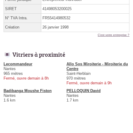
SIRET
41498053200025
N° TVA Intra.
FR55414980532
Création
26 janvier 1998
C'est votre entreprise ?
Vitriers à proximité
Lecommandeur
Allo Sos Miroiterie - Miroiterie du
Nantes
Centre
965 mètres
Saint-Herblain
Fermé, ouvre demain à 8h
970 mètres
Fermé, ouvre demain à 9h
Badibanga Moushe Fiston
PELLOQUIN David
Nantes
Nantes
1.6 km
1.7 km