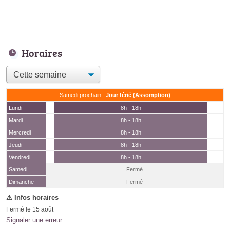
Horaires
Samedi prochain :
Jour férié (Assomption)
Lundi
8h - 18h
Mardi
8h - 18h
Mercredi
8h - 18h
Jeudi
8h - 18h
Vendredi
8h - 18h
Samedi
Fermé
(15 août)
Dimanche
Fermé
Fermé le 15 août
Signaler une erreur