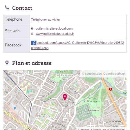
Contact
Téléphone
Téléphoner au vitrier
guillermic.site-solocal.com
Site web
www.guillermicdecoration.fr
facebook.com/pages/AG-Guillermic-D%C3%A9coration/40542
Facebook
0949814268
Plan et adresse
© contributeurs OpenStreetMap
Corriger l’adresse ou la localisation