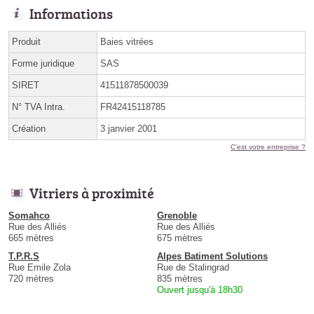
Informations
Produit
Baies vitrées
Forme juridique
SAS
SIRET
41511878500039
N° TVA Intra.
FR42415118785
Création
3 janvier 2001
C'est votre entreprise ?
Vitriers à proximité
Somahco
Grenoble
Rue des Alliés
Rue des Alliés
665 mètres
675 mètres
T.P.R.S
Alpes Batiment Solutions
Rue Emile Zola
Rue de Stalingrad
720 mètres
835 mètres
Ouvert jusqu'à 18h30