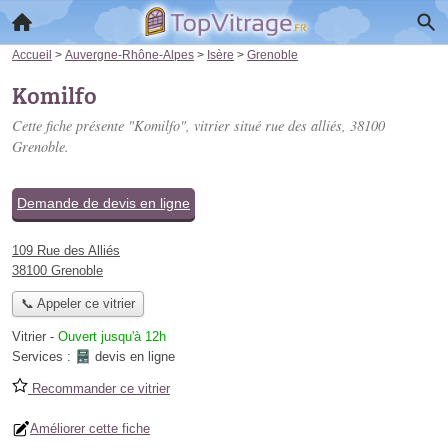
Accueil
>
Auvergne-Rhône-Alpes
>
Isère
>
Grenoble
Komilfo
Cette fiche présente "Komilfo", vitrier situé
rue des alliés
, 38100
Grenoble.
Demande de devis en ligne
109 Rue des Alliés
38100 Grenoble
📞 Appeler ce vitrier
Vitrier
-
Ouvert jusqu'à 12h
Services :
devis en ligne
Recommander ce vitrier
Améliorer cette fiche