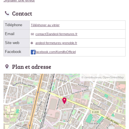
Signaler une erreur
Contact
Téléphone
Téléphoner au vitrier
Email
contactⓐandeol-fermetures.fr
Site web
andeol-fermetures-grenoble.fr
Facebook
facebook.com/KomilfoOfficiel
Plan et adresse
© contributeurs OpenStreetMap