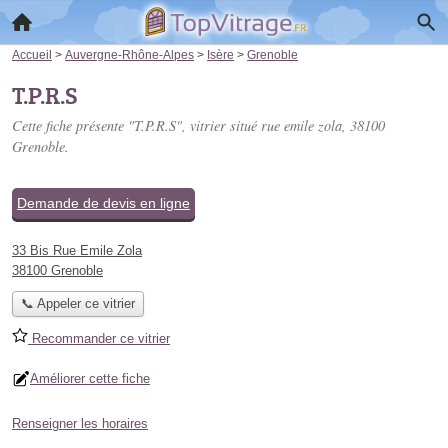
Accueil
>
Auvergne-Rhône-Alpes
>
Isère
>
Grenoble
T.P.R.S
Cette fiche présente "T.P.R.S", vitrier situé
rue emile zola
, 38100
Grenoble.
Demande de devis en ligne
33 Bis Rue Emile Zola
38100 Grenoble
📞 Appeler ce vitrier
Recommander ce vitrier
Améliorer cette fiche
Renseigner les horaires