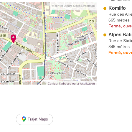
© contributeurs OpenStreetMap
Komilfo
Rue des Alli
665 mètres
Fermé, ouvr
Alpes Bat
Rue de Stal
845 mètres
Fermé, ouvr
Corriger l’adresse ou la localisation
Trajet Maps