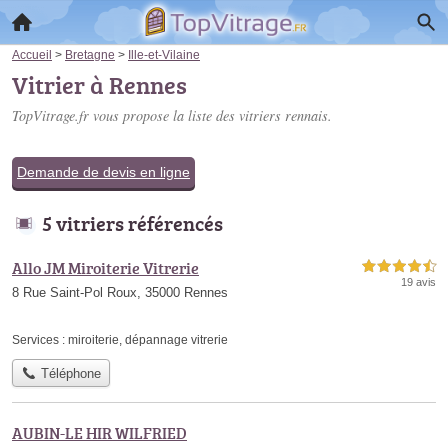
Accueil
>
Bretagne
>
Ille-et-Vilaine
Vitrier à Rennes
TopVitrage.fr vous propose la liste des
vitriers rennais
.
Demande de devis en ligne
5 vitriers référencés
Allo JM Miroiterie Vitrerie
4,5 étoiles sur 5
19 avis
8 Rue Saint-Pol Roux, 35000 Rennes
Services :
miroiterie
,
dépannage vitrerie
Téléphone
AUBIN-LE HIR WILFRIED