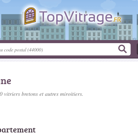
gne
20
vitriers bretons
et autres miroitiers.
épartement