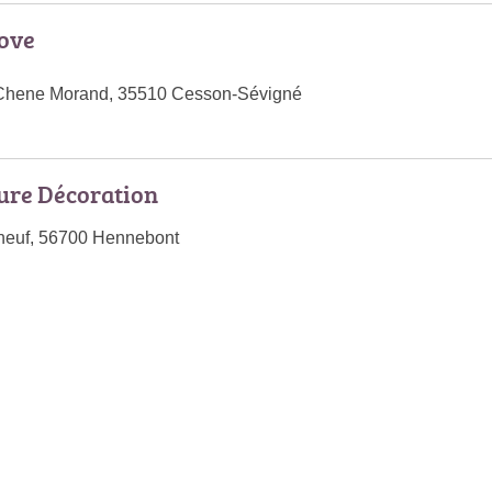
nove
 Chene Morand, 35510 Cesson-Sévigné
ure Décoration
neuf, 56700 Hennebont