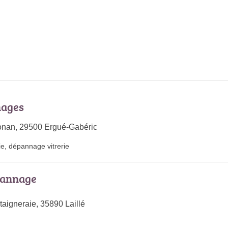
nages
onan, 29500 Ergué-Gabéric
ie
,
dépannage vitrerie
pannage
taigneraie, 35890 Laillé