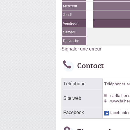
Mercredi
Jeudi
Vendredi
Samedi
Dimanche
Signaler une erreur
Contact
Téléphone
Téléphoner au 
sarlfalher.
Site web
www.falher
Facebook
facebook.c