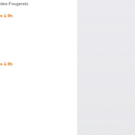
-des-Fougeretz
e à 9h
e à 8h