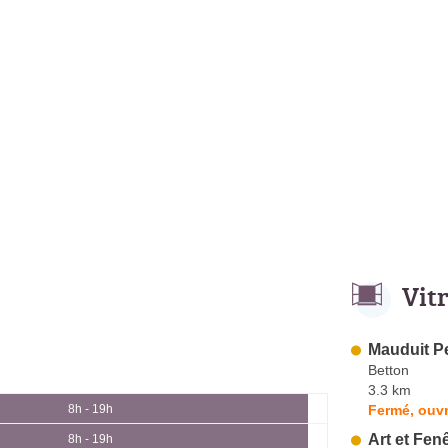
Vit
Mauduit P
Betton
3.3 km
Fermé, ouvr
8h - 19h
Art et Fen
8h - 19h