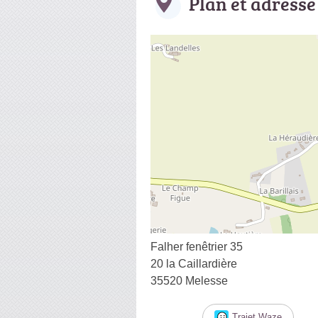
Plan et adresse
Falher fenêtrier 35
20 la Caillardière
35520 Melesse
Trajet Waze