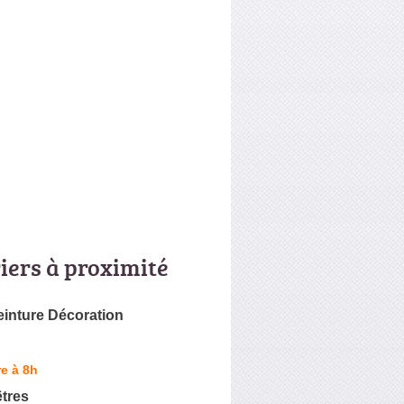
riers à proximité
einture Décoration
e à 8h
êtres