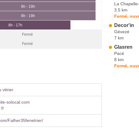
La Chapelle
8h - 19h
3.5 km
Fermé, ouvr
8h - 19h
Decor'in
8h - 17h
Gévezé
Fermé
7 km
Fermé
Glasren
Pacé
8 km
Fermé, ouvr
vitrier
site-solocal.com
.fr
om/Falher35fenetrier/