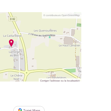
© contributeurs OpenStreetMap
Corriger l’adresse ou la localisation
Trajet Maps