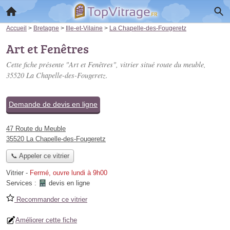
Accueil
>
Bretagne
>
Ille-et-Vilaine
>
La Chapelle-des-Fougeretz
Art et Fenêtres
Cette fiche présente "Art et Fenêtres", vitrier situé
route du meuble
,
35520 La Chapelle-des-Fougeretz.
Demande de devis en ligne
47 Route du Meuble
35520 La Chapelle-des-Fougeretz
📞 Appeler ce vitrier
Vitrier
-
Fermé, ouvre lundi à 9h00
Services :
devis en ligne
Recommander ce vitrier
Améliorer cette fiche