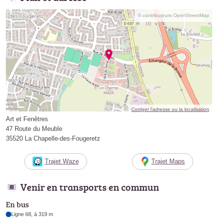
© contributeurs OpenStreetMap
Corriger l’adresse ou la localisation
Art et Fenêtres
47 Route du Meuble
35520 La Chapelle-des-Fougeretz
Trajet Waze
Trajet Maps
Venir en transports en commun
En bus
Ligne 68, à 319 m