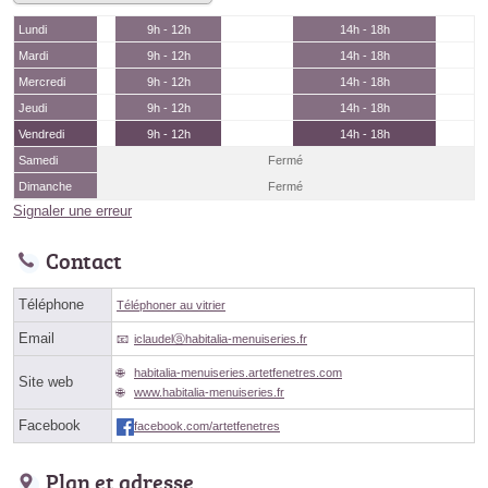
Lundi
9h - 12h
14h - 18h
Mardi
9h - 12h
14h - 18h
Mercredi
9h - 12h
14h - 18h
Jeudi
9h - 12h
14h - 18h
Vendredi
9h - 12h
14h - 18h
Samedi
Fermé
Dimanche
Fermé
Signaler une erreur
Contact
Téléphone
Téléphoner au vitrier
Email
iclaudelⓐhabitalia-menuiseries.fr
habitalia-menuiseries.artetfenetres.com
Site web
www.habitalia-menuiseries.fr
Facebook
facebook.com/artetfenetres
Plan et adresse