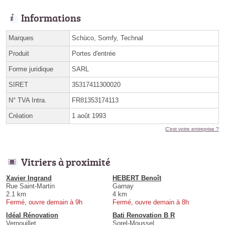
Informations
Marques
Schüco, Somfy, Technal
Produit
Portes d'entrée
Forme juridique
SARL
SIRET
35317411300020
N° TVA Intra.
FR81353174113
Création
1 août 1993
C'est votre entreprise ?
Vitriers à proximité
Xavier Ingrand
HEBERT Benoît
Rue Saint-Martin
Garnay
2.1 km
4 km
Fermé, ouvre demain à 9h
Fermé, ouvre demain à 8h
Idéal Rénovation
Bati Renovation B R
Vernouillet
Sorel-Moussel