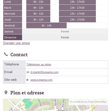
Lundi
9h - 12h
13h - 17h30
Mardi
9h - 12h
13h - 17h30
Mercredi
9h - 12h
13h - 17h30
Jeudi
9h - 12h
13h - 17h30
Vendredi
9h - 14h
Samedi
Fermé
Dimanche
Fermé
Signaler une erreur
Contact
Téléphone
Téléphoner au vitrier
Email
d.martinⓐsogama.com
Site web
www.sogama.com
Plan et adresse
© contributeurs OpenStreetMap