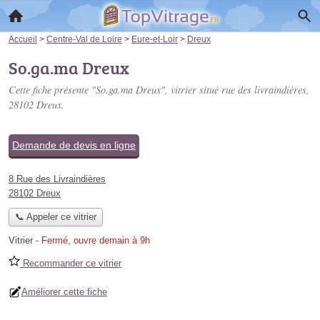
Accueil
>
Centre-Val de Loire
>
Eure-et-Loir
>
Dreux
So.ga.ma Dreux
Cette fiche présente "So.ga.ma Dreux", vitrier situé
rue des livraindières
,
28102 Dreux.
Demande de devis en ligne
8 Rue des Livraindières
28102 Dreux
📞 Appeler ce vitrier
Vitrier
-
Fermé, ouvre demain à 9h
Recommander ce vitrier
Améliorer cette fiche