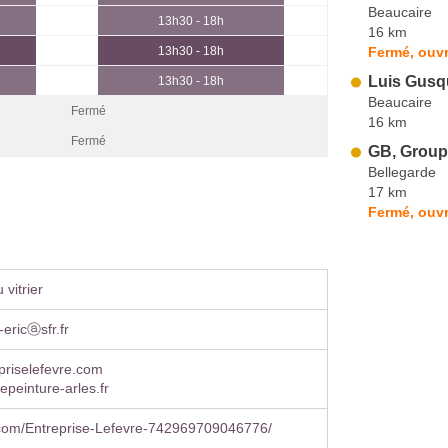
Beaucaire
13h30 - 18h
16 km
Fermé, ouvr
13h30 - 18h
Luis Gusq
13h30 - 18h
Beaucaire
Fermé
16 km
Fermé
GB, Groupe
Bellegarde
17 km
Fermé, ouvr
vitrier
-ericⓐsfr.fr
priselefevre.com
epeinture-arles.fr
com/Entreprise-Lefevre-742969709046776/