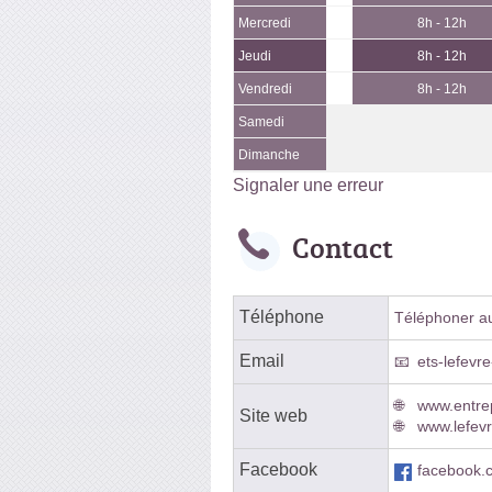
Mercredi
8h - 12h
Jeudi
8h - 12h
Vendredi
8h - 12h
Samedi
Dimanche
Signaler une erreur
Contact
Téléphone
Téléphoner au 
Email
ets-lefevre
www.entre
Site web
www.lefevr
Facebook
facebook.