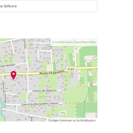
e.lefevre
© contributeurs OpenStreetMap
Corriger l’adresse ou la localisation