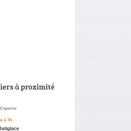
riers à proximité
 Copernic
e à 7h
Batiglace