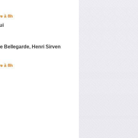
e à 8h
ui
 Bellegarde, Henri Sirven
e à 8h