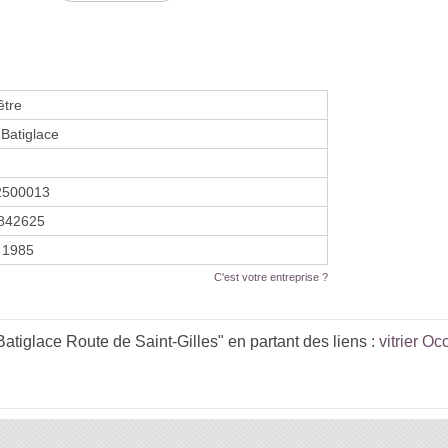
être
 Batiglace
2500013
842625
r 1985
C'est votre entreprise ?
Batiglace Route de Saint-Gilles" en partant des liens :
vitrier Oc