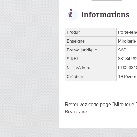
Informations
Produit
Porte-fen
Enseigne
Miroiterie
Forme juridique
SAS
SIRET
3318426
N° TVA Intra.
FR09331
Création
19 févrie
Retrouvez cette page "Miroiterie 
Beaucaire
.