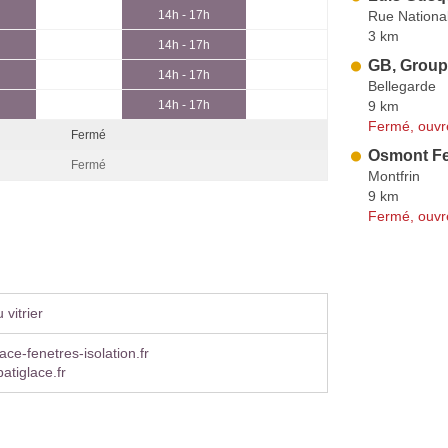
Rue Nationa
14h - 17h
3 km
14h - 17h
GB, Groupe
14h - 17h
Bellegarde
9 km
14h - 17h
Fermé, ouvr
Fermé
Osmont Fe
Fermé
Montfrin
9 km
Fermé, ouvr
vitrier
ace-fenetres-isolation.fr
batiglace.fr