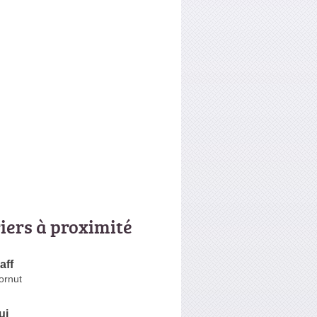
riers à proximité
aff
ornut
ui