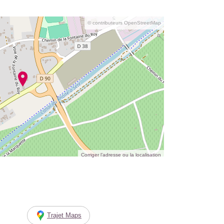
© contributeurs OpenStreetMap
Corriger l’adresse ou la localisation
Trajet Maps