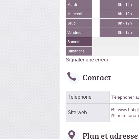
Mardi
8h - 12h
Mercredi
8h - 12h
Jeudi
8h - 12h
Vendredi
8h - 12h
Samedi
Dimanche
Signaler une erreur
Contact
Téléphone
Téléphoner au 
www.batigl
Site web
miroiterie-
Plan et adresse