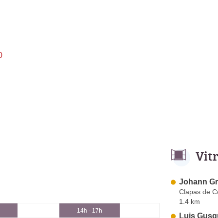
0
Vit
Johann Gr
Clapas de C
1.4 km
14h - 17h
Luis Gusq