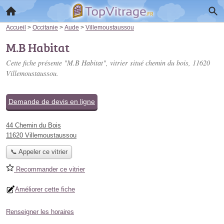
Accueil
>
Occitanie
>
Aude
>
Villemoustaussou
M.B Habitat
Cette fiche présente "M.B Habitat", vitrier situé
chemin du bois
, 11620
Villemoustaussou.
Demande de devis en ligne
44 Chemin du Bois
11620 Villemoustaussou
📞 Appeler ce vitrier
Recommander ce vitrier
Améliorer cette fiche
Renseigner les horaires