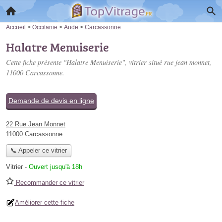
Accueil
>
Occitanie
>
Aude
>
Carcassonne
Halatre Menuiserie
Cette fiche présente "Halatre Menuiserie", vitrier situé
rue jean monnet
,
11000 Carcassonne.
Demande de devis en ligne
22 Rue Jean Monnet
11000 Carcassonne
📞 Appeler ce vitrier
Vitrier
-
Ouvert jusqu'à 18h
Recommander ce vitrier
Améliorer cette fiche