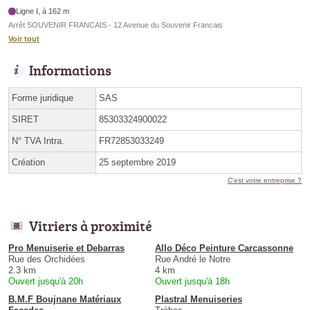
Ligne I, à 162 m
Arrêt SOUVENIR FRANCAIS - 12 Avenue du Souvenir Francais
Voir tout
Informations
Forme juridique
SAS
SIRET
85303324900022
N° TVA Intra.
FR72853033249
Création
25 septembre 2019
C'est votre entreprise ?
Vitriers à proximité
Pro Menuiserie et Debarras
Allo Déco Peinture Carcassonne
Rue des Orchidées
Rue André le Notre
2.3 km
4 km
Ouvert jusqu'à 20h
Ouvert jusqu'à 18h
B.M.F Boujnane Matériaux
Plastral Menuiseries