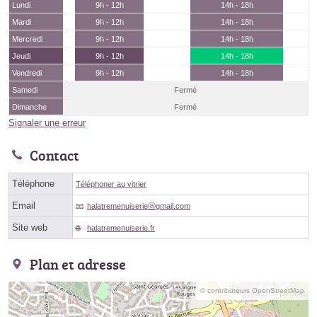
Lundi
9h - 12h
14h - 18h
Mardi
9h - 12h
14h - 18h
Mercredi
9h - 12h
14h - 18h
Jeudi
9h - 12h
14h - 18h
Vendredi
9h - 12h
14h - 18h
Samedi
Fermé
Dimanche
Fermé
Signaler une erreur
Contact
Téléphone
Téléphoner au vitrier
Email
halatremenuiserieⓐgmail.com
Site web
halatremenuiserie.fr
Plan et adresse
© contributeurs OpenStreetMap