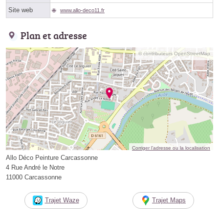
Site web
www.allo-deco11.fr
Plan et adresse
© contributeurs OpenStreetMap
Corriger l’adresse ou la localisation
Allo Déco Peinture Carcassonne
4 Rue André le Notre
11000 Carcassonne
Trajet Waze
Trajet Maps