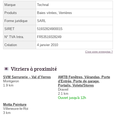
Marque
Technal
Produits
Baies vitrées, Verrières
Forme juridique
SARL
SIRET
51932824900015
N° TVA Intra.
FR53519328249
Création
4 janvier 2010
C'est votre entreprise ?
Vitriers à proximité
SVM Serrurerie – Val d’Yerres
AMTB Fenêtres, Vérandas, Porte
Montgeron
d'Entrée, Porte de garage,
1.9 km
Portails, Volets/Stores
Draveil
2.1 km
Ouvert jusqu'à 12h
Motta Peinture
Villeneuve-le-Roi
3 km