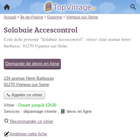
Accueil
>
Île-de-France
>
Essonne
>
Vigneux-sur-Seine
Solabaie Accescontrol
Cette fiche présente "Solabaie Accescontrol", vitrier situé
avenue henri
barbusse
, 91270 Vigneux-sur-Seine.
Demande de devis en ligne
134 avenue Henri Barbusse
91270 Vigneux-sur-Seine
📞 Appeler ce vitrier
Vitrier
-
Ouvert jusqu'à 12h30
Services :
dépannage vitrerie
,
devis en ligne
Recommander ce vitrier
Améliorer cette fiche