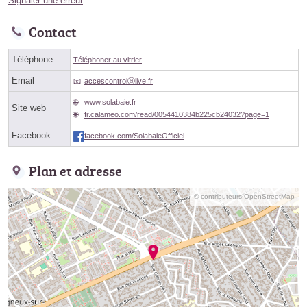
Signaler une erreur
Contact
Téléphone
Téléphoner au vitrier
Email
accescontrolⓐlive.fr
www.solabaie.fr
Site web
fr.calameo.com/read/0054410384b225cb24032?page=1
Facebook
facebook.com/SolabaieOfficiel
Plan et adresse
© contributeurs OpenStreetMap