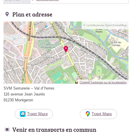
Plan et adresse
© contributeurs OpenStreetMap
Corriger l’adresse ou la localisation
SVM Serrurerie – Val d’Yerres
116 avenue Jean Jaurès
91230 Montgeron
Trajet Waze
Trajet Maps
Venir en transports en commun