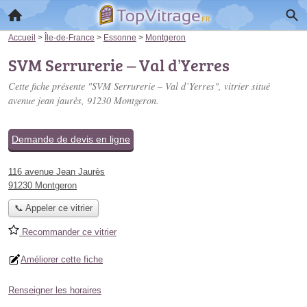
Accueil
>
Île-de-France
>
Essonne
>
Montgeron
SVM Serrurerie – Val d’Yerres
Cette fiche présente "SVM Serrurerie – Val d’Yerres", vitrier situé
avenue jean jaurès
, 91230 Montgeron.
Demande de devis en ligne
116 avenue Jean Jaurès
91230 Montgeron
📞 Appeler ce vitrier
Recommander ce vitrier
Améliorer cette fiche
Renseigner les horaires