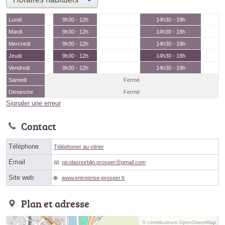
Lundi
9h30 - 12h
14h30 - 18h
Mardi
9h30 - 12h
14h30 - 18h
Mercredi
9h30 - 12h
14h30 - 18h
Jeudi
9h30 - 12h
14h30 - 18h
Vendredi
9h30 - 12h
14h30 - 18h
Samedi
Fermé
Dimanche
Fermé
Signaler une erreur
Contact
Téléphone
Téléphoner au vitrier
Email
nicolasnorblin.prosperⓐgmail.com
Site web
www.entreprise-prosper.fr
Plan et adresse
© contributeurs OpenStreetMap