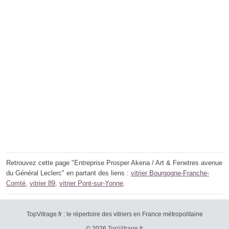
Retrouvez cette page "Entreprise Prosper Akena / Art & Fenetres avenue
du Général Leclerc" en partant des liens :
vitrier Bourgogne-Franche-
Comté
,
vitrier 89
,
vitrier Pont-sur-Yonne
.
TopVitrage.fr : le répertoire des vitriers en France métropolitaine
© 2026
TopVitrage.fr