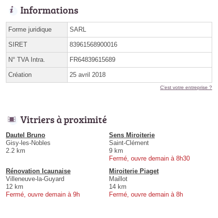
Informations
Forme juridique
SARL
SIRET
83961568900016
N° TVA Intra.
FR64839615689
Création
25 avril 2018
C'est votre entreprise ?
Vitriers à proximité
Dautel Bruno
Sens Miroiterie
Gisy-les-Nobles
Saint-Clément
2.2 km
9 km
Fermé, ouvre demain à 8h30
Rénovation Icaunaise
Miroiterie Piaget
Villeneuve-la-Guyard
Maillot
12 km
14 km
Fermé, ouvre demain à 9h
Fermé, ouvre demain à 8h