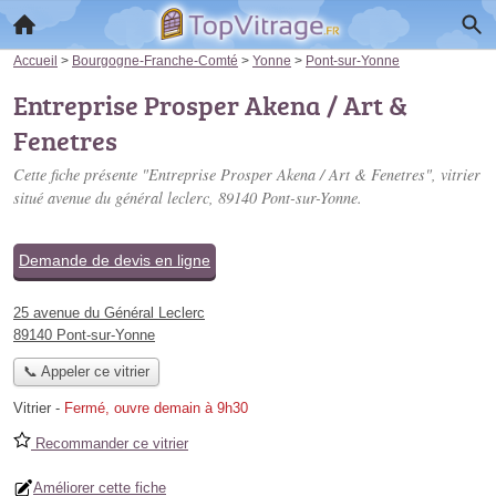
Accueil
>
Bourgogne-Franche-Comté
>
Yonne
>
Pont-sur-Yonne
Entreprise Prosper Akena / Art &
Fenetres
Cette fiche présente "Entreprise Prosper Akena / Art & Fenetres", vitrier
situé
avenue du général leclerc
, 89140 Pont-sur-Yonne.
Demande de devis en ligne
25 avenue du Général Leclerc
89140 Pont-sur-Yonne
📞 Appeler ce vitrier
Vitrier
-
Fermé, ouvre demain à 9h30
Recommander ce vitrier
Améliorer cette fiche