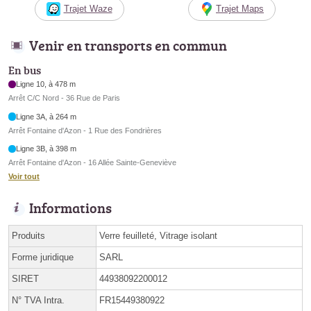
Trajet Waze
Trajet Maps
Venir en transports en commun
En bus
Ligne 10, à 478 m
Arrêt C/C Nord - 36 Rue de Paris
Ligne 3A, à 264 m
Arrêt Fontaine d'Azon - 1 Rue des Fondrières
Ligne 3B, à 398 m
Arrêt Fontaine d'Azon - 16 Allée Sainte-Geneviève
Voir tout
Informations
Produits
Verre feuilleté, Vitrage isolant
Forme juridique
SARL
SIRET
44938092200012
N° TVA Intra.
FR15449380922