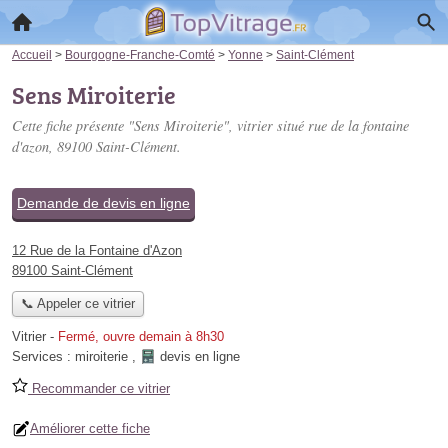
Accueil
>
Bourgogne-Franche-Comté
>
Yonne
>
Saint-Clément
Sens Miroiterie
Cette fiche présente "Sens Miroiterie", vitrier situé
rue de la fontaine
d'azon
, 89100 Saint-Clément.
Demande de devis en ligne
12 Rue de la Fontaine d'Azon
89100 Saint-Clément
📞 Appeler ce vitrier
Vitrier
-
Fermé, ouvre demain à 8h30
Services :
miroiterie
,
devis en ligne
Recommander ce vitrier
Améliorer cette fiche