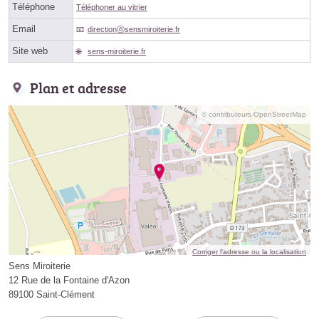
Téléphone
Téléphoner au vitrier
Email
directionⓐsensmiroiterie.fr
Site web
sens-miroiterie.fr
Plan et adresse
© contributeurs OpenStreetMap
Corriger l’adresse ou la localisation
Sens Miroiterie
12 Rue de la Fontaine d'Azon
89100 Saint-Clément