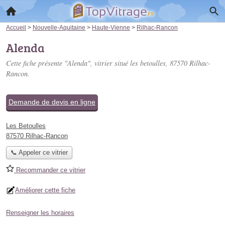
Accueil
>
Nouvelle-Aquitaine
>
Haute-Vienne
>
Rilhac-Rancon
Alenda
Cette fiche présente "Alenda", vitrier situé
les betoulles
, 87570 Rilhac-
Rancon.
Demande de devis en ligne
Les Betoulles
87570 Rilhac-Rancon
📞 Appeler ce vitrier
Recommander ce vitrier
Améliorer cette fiche
Renseigner les horaires