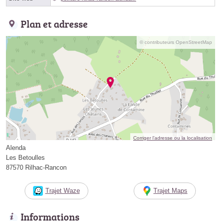
Plan et adresse
© contributeurs OpenStreetMap
Corriger l’adresse ou la localisation
Alenda
Les Betoulles
87570 Rilhac-Rancon
Trajet Waze
Trajet Maps
Informations