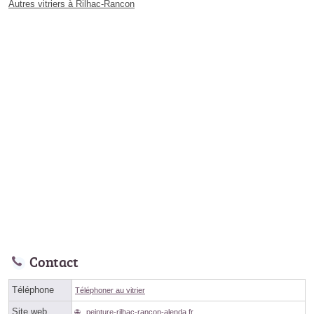
Autres vitriers à Rilhac-Rancon
Contact
Téléphone
Téléphoner au vitrier
Site web
peinture-rilhac-rancon-alenda.fr