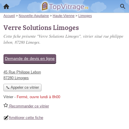
Accueil
>
Nouvelle-Aquitaine
>
Haute-Vienne
>
Limoges
Verre Solutions Limoges
Cette fiche présente "Verre Solutions Limoges", vitrier situé
rue philippe
lebon
, 87280 Limoges.
Demande de devis en ligne
45 Rue Philippe Lebon
87280 Limoges
📞 Appeler ce vitrier
Vitrier
-
Fermé, ouvre lundi à 8h00
Recommander ce vitrier
Améliorer cette fiche