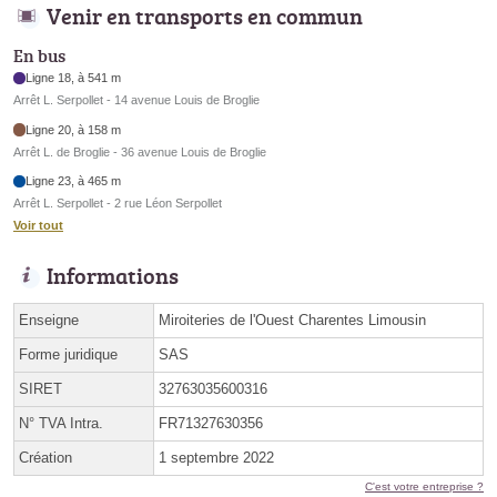
Venir en transports en commun
En bus
Ligne 18, à 541 m
Arrêt L. Serpollet - 14 avenue Louis de Broglie
Ligne 20, à 158 m
Arrêt L. de Broglie - 36 avenue Louis de Broglie
Ligne 23, à 465 m
Arrêt L. Serpollet - 2 rue Léon Serpollet
Voir tout
Informations
Enseigne
Miroiteries de l'Ouest Charentes Limousin
Forme juridique
SAS
SIRET
32763035600316
N° TVA Intra.
FR71327630356
Création
1 septembre 2022
C'est votre entreprise ?