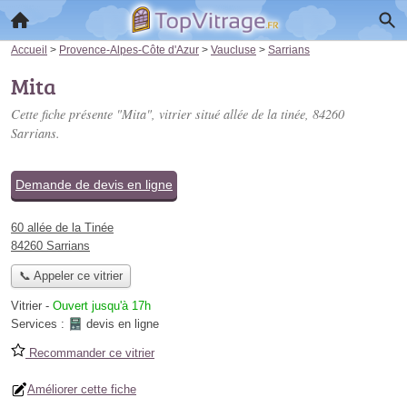
Accueil
>
Provence-Alpes-Côte d'Azur
>
Vaucluse
>
Sarrians
Mita
Cette fiche présente "Mita", vitrier situé
allée de la tinée
, 84260
Sarrians.
Demande de devis en ligne
60 allée de la Tinée
84260 Sarrians
📞 Appeler ce vitrier
Vitrier
-
Ouvert jusqu'à 17h
Services :
devis en ligne
Recommander ce vitrier
Améliorer cette fiche