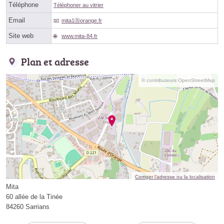
Téléphone
Téléphoner au vitrier
Email
mita1ⓐorange.fr
Site web
www.mita-84.fr
Plan et adresse
© contributeurs OpenStreetMap
Corriger l’adresse ou la localisation
Mita
60 allée de la Tinée
84260 Sarrians