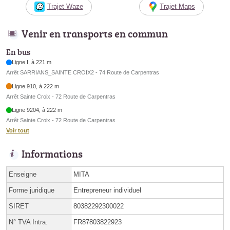
Trajet Waze
Trajet Maps
Venir en transports en commun
En bus
Ligne I, à 221 m
Arrêt SARRIANS_SAINTE CROIX2 - 74 Route de Carpentras
Ligne 910, à 222 m
Arrêt Sainte Croix - 72 Route de Carpentras
Ligne 9204, à 222 m
Arrêt Sainte Croix - 72 Route de Carpentras
Voir tout
Informations
Enseigne
MITA
Forme juridique
Entrepreneur individuel
SIRET
80382292300022
N° TVA Intra.
FR87803822923