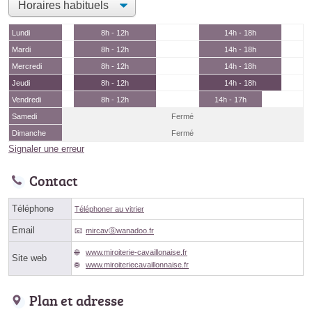
Lundi
8h - 12h
14h - 18h
Mardi
8h - 12h
14h - 18h
Mercredi
8h - 12h
14h - 18h
Jeudi
8h - 12h
14h - 18h
Vendredi
8h - 12h
14h - 17h
Samedi
Fermé
Dimanche
Fermé
Signaler une erreur
Contact
Téléphone
Téléphoner au vitrier
Email
mircavⓐwanadoo.fr
www.miroiterie-cavaillonaise.fr
Site web
www.miroiteriecavaillonnaise.fr
Plan et adresse