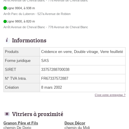
Arrêt Avenue de Cheval Blanc - 778 Avenue de Cheval Blanc
Ligne 9904, à 938 m
Arrêt Parc du Luberon - 527a Avenue de Robion
Ligne 9800, à 820 m
Arrêt Avenue de Cheval Blanc - 778 Avenue de Cheval Blanc
Informations
Produits
Crédence en verre, Double vitrage, Verre feuilleté
Forme juridique
SAS
SIRET
33757288700038
N° TVA Intra.
FR67337572887
Création
8 mars 2002
C'est votre entreprise ?
Vitriers à proximité
Granon Père et Fils
Doux Décor
chemin De Dorio
chemin du Midi