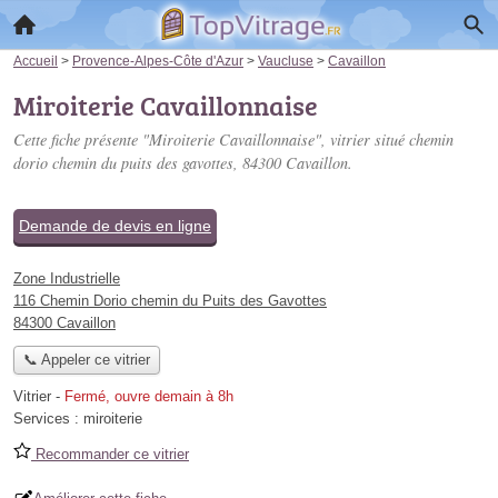
Accueil
>
Provence-Alpes-Côte d'Azur
>
Vaucluse
>
Cavaillon
Miroiterie Cavaillonnaise
Cette fiche présente "Miroiterie Cavaillonnaise", vitrier situé
chemin
dorio chemin du puits des gavottes
, 84300 Cavaillon.
Demande de devis en ligne
Zone Industrielle
116 Chemin Dorio chemin du Puits des Gavottes
84300 Cavaillon
📞 Appeler ce vitrier
Vitrier
-
Fermé, ouvre demain à 8h
Services :
miroiterie
Recommander ce vitrier