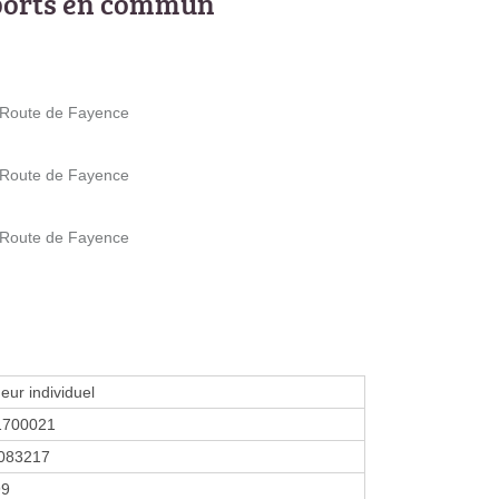
ports en commun
 Route de Fayence
 Route de Fayence
 Route de Fayence
eur individuel
1700021
083217
99