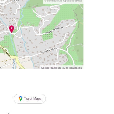
© contributeurs OpenStreetMap
Corriger l’adresse ou la localisation
Trajet Maps