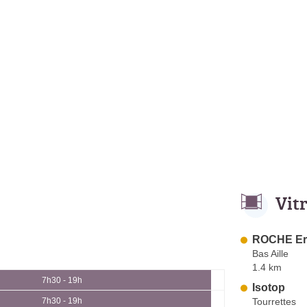
Vit
ROCHE Er
Bas Aille
1.4 km
7h30 - 19h
Isotop
Tourrettes
7h30 - 19h