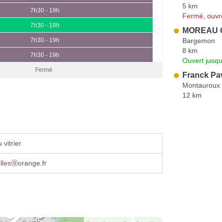
5 km
7h30 - 19h
Fermé, ouvr
7h30 - 19h
MOREAU Ol
Bargemon
7h30 - 19h
8 km
7h30 - 19h
Ouvert jusqu
Fermé
Franck Pa
Montauroux
12 km
vitrier
llesⓐorange.fr