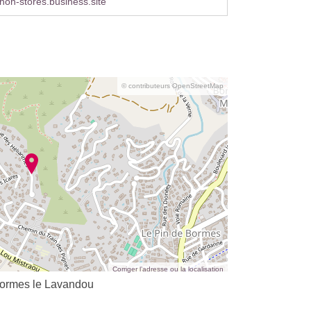
on-stores.business.site
© contributeurs OpenStreetMap
Corriger l’adresse ou la localisation
Bormes le Lavandou