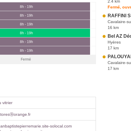
2.4 km
Fermé, ouvr
8h - 19h
RAFFINI S
8h - 19h
Cavalaire-s
8h - 19h
16 km
8h - 19h
Bel AZ Déc
Hyères
8h - 19h
17 km
8h - 19h
PALOUYAN
Fermé
Cavalaire-s
17 km
vitrier
storesⓐorange.fr
anbaptistepierremarie.site-solocal.com