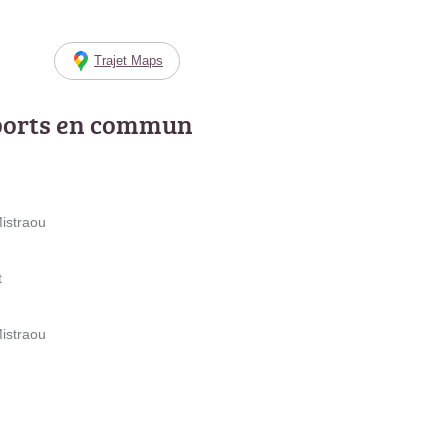
Trajet Maps
ports en commun
istraou
t
istraou