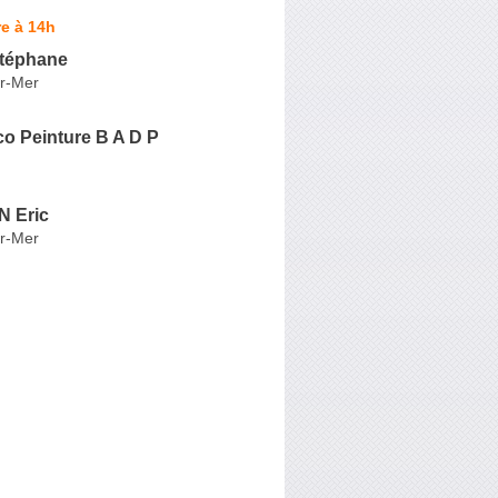
e à 14h
téphane
ur-Mer
o Peinture B A D P
 Eric
ur-Mer