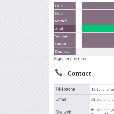
Lundi
Mardi
Mercredi
Jeudi
Vendredi
Samedi
Dimanche
Signaler une erreur
Contact
Téléphone
Téléphoner au 
Email
blanchon.
blanchonje
Site web