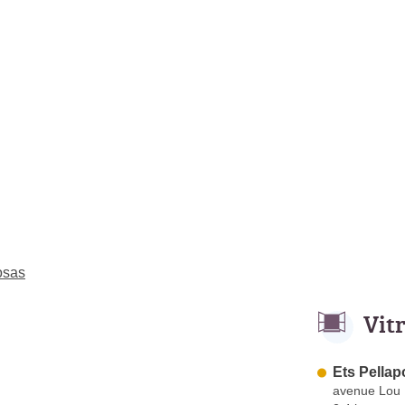
osas
Vit
Ets Pellap
avenue Lou 