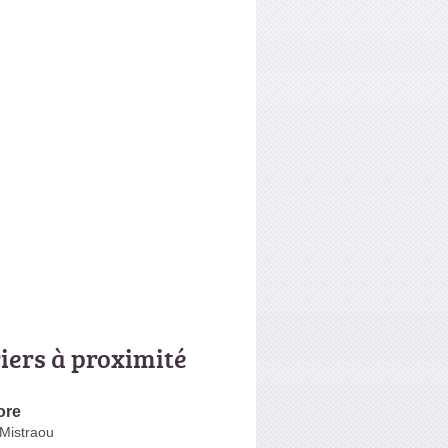
riers à proximité
ore
Mistraou