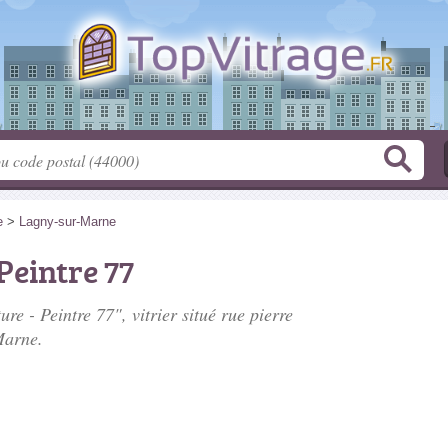
e
>
Lagny-sur-Marne
Peintre 77
re - Peintre 77", vitrier situé
rue pierre
Marne.