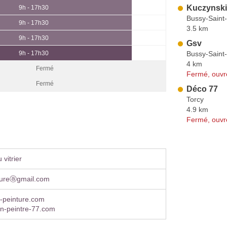
Kuczynsk
9h - 17h30
Bussy-Saint
9h - 17h30
3.5 km
9h - 17h30
Gsv
Bussy-Saint
9h - 17h30
4 km
Fermé
Fermé, ouvr
Fermé
Déco 77
Torcy
4.9 km
Fermé, ouvr
vitrier
ureⓐgmail.com
peinture.com
an-peintre-77.com