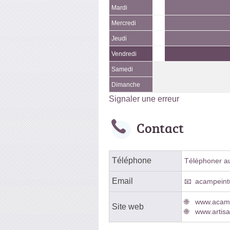
Mardi
Mercredi
Jeudi
Vendredi
Samedi
Dimanche
Signaler une erreur
Contact
Téléphone
Téléphoner au 
Email
acampeint
www.acam-
Site web
www.artis