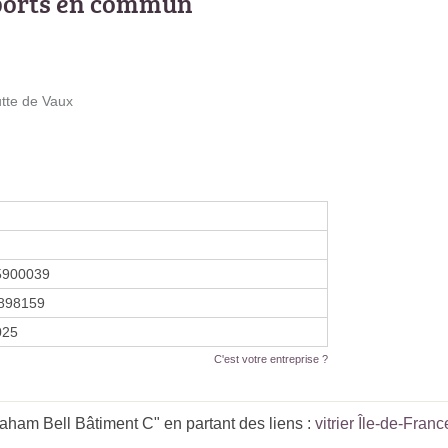
ports en commun
utte de Vaux
5900039
898159
025
C'est votre entreprise ?
aham Bell Bâtiment C" en partant des liens :
vitrier Île-de-Franc