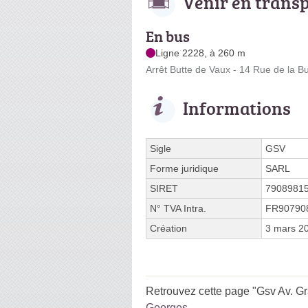
Venir en trans
En bus
Ligne 2228, à 260 m
Arrêt Butte de Vaux - 14 Rue de la B
Informations
Sigle
GSV
Forme juridique
SARL
SIRET
7908981
N° TVA Intra.
FR90790
Création
3 mars 2
Retrouvez cette page "Gsv Av. Gr
Georges
.