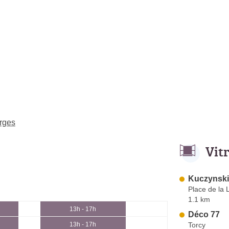
orges
Vit
Kuczynsk
Place de la 
1.1 km
13h - 17h
Déco 77
Torcy
13h - 17h