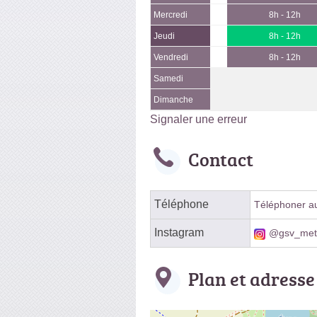
Mercredi
8h - 12h
Jeudi
8h - 12h
Vendredi
8h - 12h
Samedi
Dimanche
Signaler une erreur
Contact
Téléphone
Téléphoner au 
Instagram
@gsv_meta
Plan et adresse