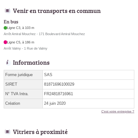
Venir en transports en commun
En bus
Ligne C3, à 103 m
Arrêt Amiral Mouchez - 171 Boulevard Amiral Mouchez
Ligne C5, à 186 m
Arrêt Valmy - 1 Rue de Valmy
Informations
Forme juridique
SAS
SIRET
81871696100029
N° TVA Intra.
FR24818716961
Création
24 juin 2020
C'est votre entreprise ?
Vitriers à proximité