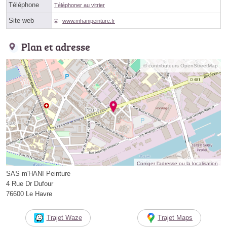
Téléphone
Téléphoner au vitrier
Site web
www.mhanipeinture.fr
Plan et adresse
© contributeurs OpenStreetMap
Corriger l’adresse ou la localisation
SAS m'HANI Peinture
4 Rue Dr Dufour
76600 Le Havre
Trajet Waze
Trajet Maps